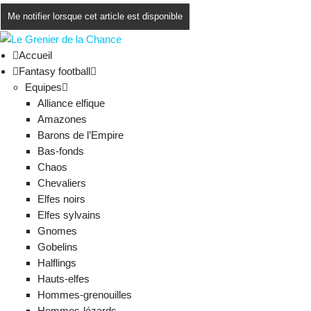
Me notifier lorsque cet article est disponible
Accueil
Fantasy football
Equipes
Alliance elfique
Amazones
Barons de l’Empire
Bas-fonds
Chaos
Chevaliers
Elfes noirs
Elfes sylvains
Gnomes
Gobelins
Halflings
Hauts-elfes
Hommes-grenouilles
Hommes-lézards