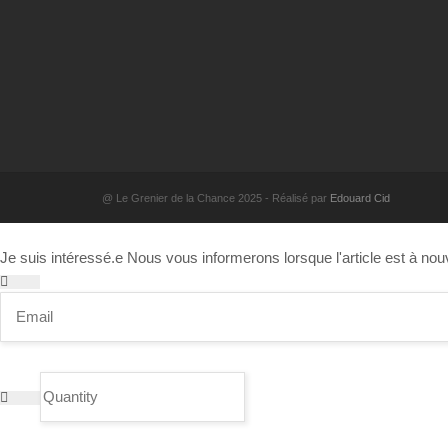
@ Le Grenier de la Chance 2025 - Réalisé par
Edouard Cid
Je suis intéressé.e
Nous vous informerons lorsque l'article est à nou