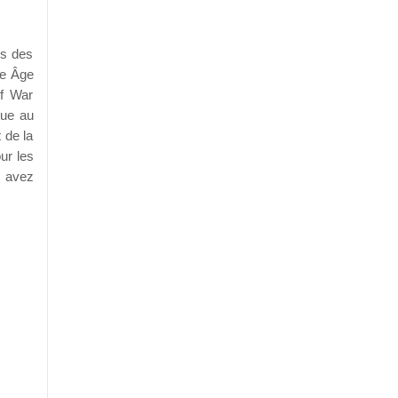
rs des
me Âge
of War
tue au
 de la
ur les
s avez