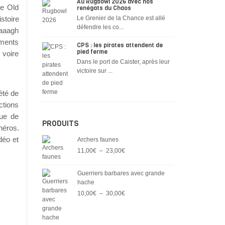
Au Rugbowl 2026 avec nos
he Old
renégats du Chaos
stoire
Le Grenier de la Chance est allé
défendre les co...
haaagh
iments
CPS : les pirates attendent de
pied ferme
 voire
Dans le port de Caister, après leur
victoire sur ...
été de
ctions
que de
PRODUITS
héros.
déo et
Archers faunes
Plage
11,00
€
–
23,00
€
de
prix :
Guerriers barbares avec grande
11,00€
hache
à
Plage
10,00
€
–
30,00
€
23,00€
de
prix :
10,00€