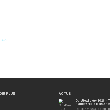
ttle
OIR PLUS
ACTUS
OursBowl d’été 2026 – T
Fantasy football en Ariè
Rendez-vous aux pieds d