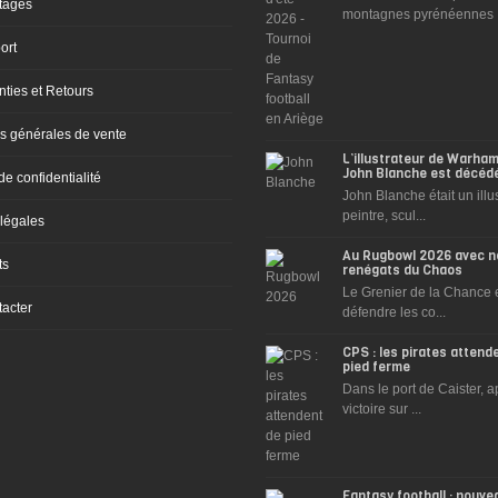
tages
montagnes pyrénéennes .
ort
ties et Retours
s générales de vente
L’illustrateur de Warh
John Blanche est décéd
de confidentialité
John Blanche était un illus
peintre, scul...
légales
Au Rugbowl 2026 avec n
ts
renégats du Chaos
Le Grenier de la Chance e
acter
défendre les co...
CPS : les pirates attend
pied ferme
Dans le port de Caister, a
victoire sur ...
Fantasy football : nouve