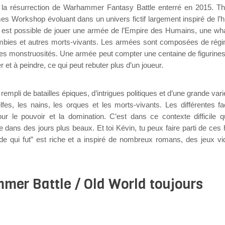
 la résurrection de Warhammer Fantasy Battle enterré en 2015. T
s Workshop évoluant dans un univers fictif largement inspiré de l’hi
l est possible de jouer une armée de l’Empire des Humains, une w
ombies et autres morts-vivants. Les armées sont composées de rég
les monstruosités. Une armée peut compter une centaine de figurines
 et à peindre, ce qui peut rebuter plus d’un joueur.
mpli de batailles épiques, d’intrigues politiques et d’une grande vari
lfes, les nains, les orques et les morts-vivants. Les différentes fa
r le pouvoir et la domination. C’est dans ce contexte difficile 
dans des jours plus beaux. Et toi Kévin, tu peux faire parti de ces 
onde qui fut” est riche et a inspiré de nombreux romans, des jeux vi
r Battle / Old World toujours