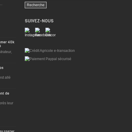
..
Recherche
SUIVEZ-NOUS
ammer 40k
é
trateur,
os
st allé
ent de
près leur
au roster