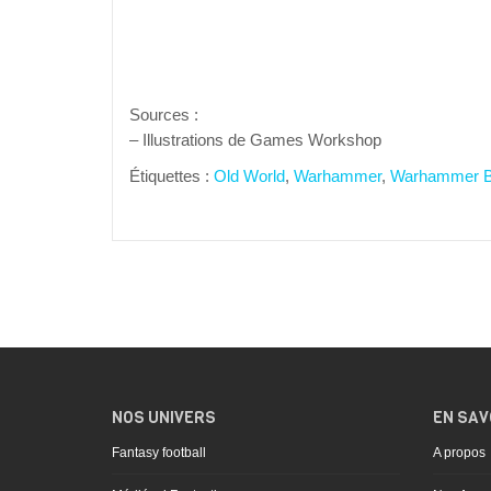
Sources :
– Illustrations de Games Workshop
Étiquettes :
Old World
,
Warhammer
,
Warhammer Ba
NOS UNIVERS
EN SAV
Fantasy football
A propos