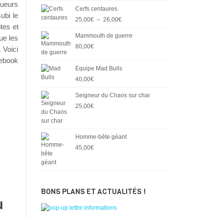
oueurs
à
Cerfs centaures
30,00€
ubi le
Plage
25,00
€
–
26,00
€
tes et
de
Mammouth de guerre
prix :
ue les
25,00€
80,00
€
 Voici
à
cebook
26,00€
Equipe Mad Bulls
40,00
€
Seigneur du Chaos sur char
25,00
€
Homme-bête géant
45,00
€
BONS PLANS ET ACTUALITÉS !
u