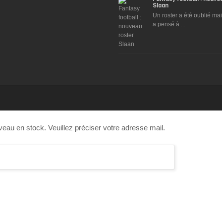
Slaan
Un roster a été oublié ma
a pensé à ...
veau en stock. Veuillez préciser votre adresse mail.