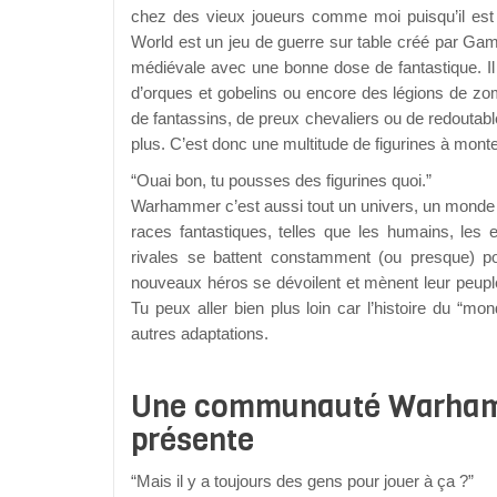
chez des vieux joueurs comme moi puisqu’il est
World est un jeu de guerre sur table créé par Game
médiévale avec une bonne dose de fantastique. I
d’orques et gobelins ou encore des légions de z
de fantassins, de preux chevaliers ou de redoutab
plus. C’est donc une multitude de figurines à monter
“Ouai bon, tu pousses des figurines quoi.”
Warhammer c’est aussi tout un univers, un monde re
races fantastiques, telles que les humains, les e
rivales se battent constamment (ou presque) pou
nouveaux héros se dévoilent et mènent leur peuple 
Tu peux aller bien plus loin car l’histoire du “m
autres adaptations.
Une communauté Warhamme
présente
“Mais il y a toujours des gens pour jouer à ça ?”