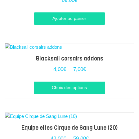
69,00
€
Ajouter au panier
Blacksail corsairs addons
Plage
4,00
€
7,00
€
–
de
prix :
Ce
4,00€
Choix des options
à
produit
7,00€
a
plusieurs
variations.
Les
Equipe elfes Cirque de Sang Lune (20)
options
Plage
42,00
€
59,00
€
–