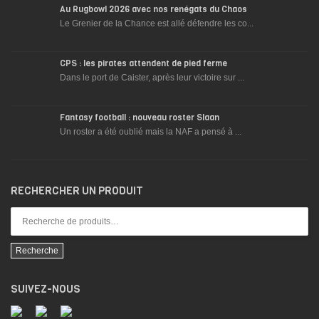
Au Rugbowl 2026 avec nos renégats du Chaos
Le Grenier de la Chance est allé défendre les co...
CPS : les pirates attendent de pied ferme
Dans le port de Caister, après leur victoire sur ...
Fantasy football : nouveau roster Slaan
Un roster a été oublié mais la NAF a pensé à ...
RECHERCHER UN PRODUIT
Recherche
SUIVEZ-NOUS