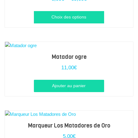
de
prix :
Ce
6,00€
Choix des options
à
produit
69,00€
a
plusieurs
variations.
Les
Matador ogre
options
11,00
€
peuvent
être
Ajouter au panier
choisies
sur
la
page
du
Marqueur Los Matadores de Oro
produit
5,00
€