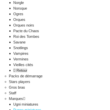
Norgle
Norsque
Ogres
Orques
Orques noirs
Pacte du Chaos
Roi des Tombes
Savane
Snotlings
Vampires
Vermines
Vieilles cités
Retour
Packs de démarrage
Stars players
Gros bras
Staff
Marques
Ugni miniatures
Punga miniatures