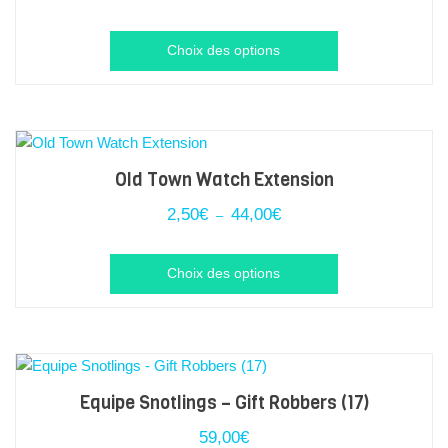
peuvent
de
prix :
être
Ce
6,00€
Choix des options
choisies
à
produit
sur
40,00€
a
la
plusieurs
page
variations.
du
Les
Old Town Watch Extension
produit
options
Plage
2,50
€
44,00
€
–
peuvent
de
prix :
être
Ce
2,50€
Choix des options
choisies
à
produit
sur
44,00€
a
la
plusieurs
page
variations.
du
Les
Equipe Snotlings – Gift Robbers (17)
produit
options
59,00
€