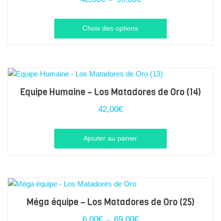
peuvent
de
prix :
être
Ce
42,00€
Choix des options
choisies
à
produit
sur
59,00€
a
la
plusieurs
page
variations.
du
Les
Equipe Humaine – Los Matadores de Oro (14)
produit
options
42,00
€
peuvent
être
Ajouter au panier
choisies
sur
la
page
du
Méga équipe – Los Matadores de Oro (25)
produit
Plage
6,00
€
69,00
€
–