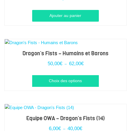
Ajouter au panier
Dragon’s Fists – Humains et Barons
Plage
50,00
€
62,00
€
–
de
prix :
Ce
50,00€
Choix des options
à
produit
62,00€
a
plusieurs
variations.
Les
Equipe OWA – Dragon’s Fists (14)
options
Plage
6,00
€
40,00
€
–