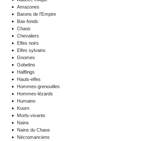
Amazones
Barons de l’Empire
Bas-fonds
Chaos
Chevaliers
Elfes noirs
Elfes sylvains
Gnomes
Gobelins
Halflings
Hauts-elfes
Hommes-grenouilles
Hommes-lézards
Humains
Koorn
Morts-vivants
Nains
Nains du Chaos
Nécromanciens