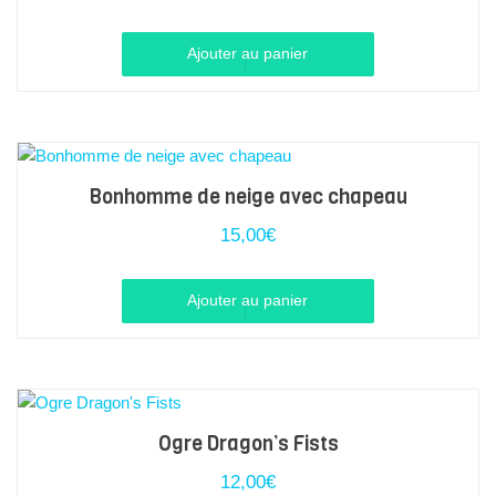
peuvent
être
Ajouter au panier
choisies
sur
la
page
du
Bonhomme de neige avec chapeau
produit
15,00
€
Ajouter au panier
Ogre Dragon’s Fists
12,00
€