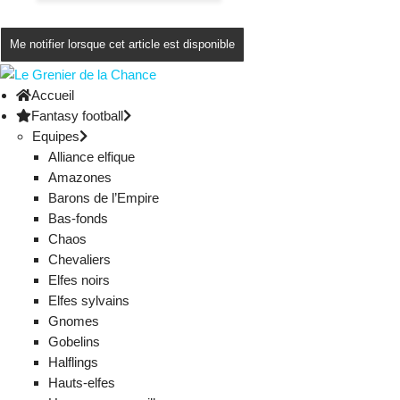
Me notifier lorsque cet article est disponible
Accueil
Fantasy football
Equipes
Alliance elfique
Amazones
Barons de l’Empire
Bas-fonds
Chaos
Chevaliers
Elfes noirs
Elfes sylvains
Gnomes
Gobelins
Halflings
Hauts-elfes