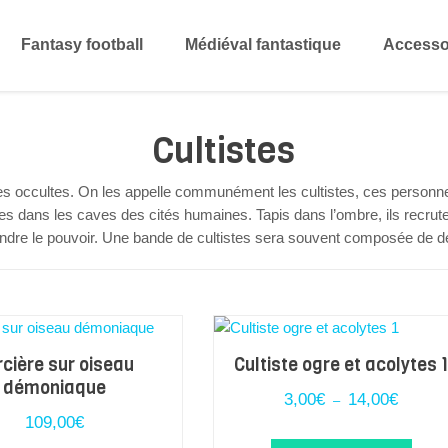
Fantasy football
Médiéval fantastique
Accesso
Cultistes
 occultes. On les appelle communément les cultistes, ces personnes
s dans les caves des cités humaines. Tapis dans l’ombre, ils recru
prendre le pouvoir. Une bande de cultistes sera souvent composée de d
rcière sur oiseau
Cultiste ogre et acolytes 
démoniaque
Plage
3,00
€
14,00
€
–
de
109,00
€
prix :