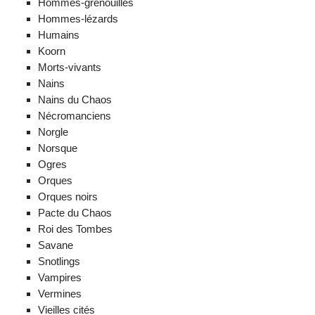
Hommes-grenouilles
Hommes-lézards
Humains
Koorn
Morts-vivants
Nains
Nains du Chaos
Nécromanciens
Norgle
Norsque
Ogres
Orques
Orques noirs
Pacte du Chaos
Roi des Tombes
Savane
Snotlings
Vampires
Vermines
Vieilles cités