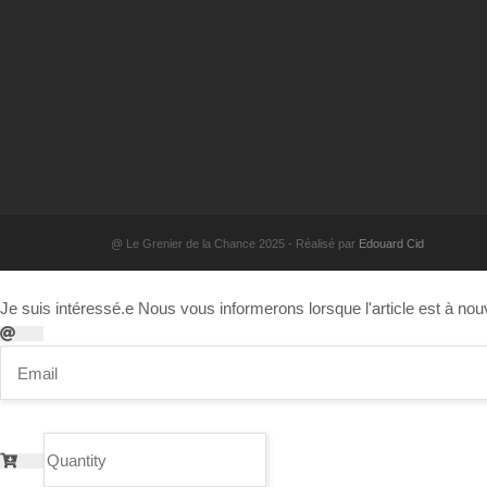
@ Le Grenier de la Chance 2025 - Réalisé par
Edouard Cid
Je suis intéressé.e
Nous vous informerons lorsque l'article est à nou