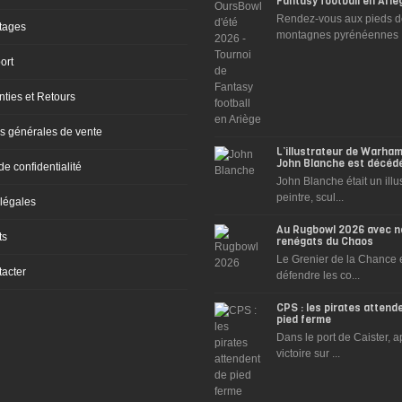
Fantasy football en Ariè
être
être
Rendez-vous aux pieds d
choisies
chois
tages
montagnes pyrénéennes .
sur
sur
ort
la
la
page
page
ties et Retours
du
du
s générales de vente
produit
produ
L’illustrateur de Warh
John Blanche est décéd
de confidentialité
John Blanche était un illus
peintre, scul...
légales
Au Rugbowl 2026 avec n
ts
renégats du Chaos
Le Grenier de la Chance e
acter
défendre les co...
CPS : les pirates attend
pied ferme
Dans le port de Caister, a
victoire sur ...