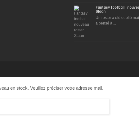
Fantasy football : nouve
Slaan
Un roster a été oublié ma
a pensé à ...
veau en stock. Veuillez préciser votre adresse mail.