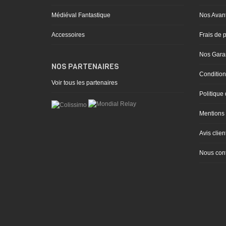
être
choisies
Médiéval Fantastique
Nos Avan
sur
Accessoires
Frais de p
la
page
Nos Garan
NOS PARTENAIRES
du
Condition
produit
Voir tous les partenaires
Politique 
Mentions 
Avis clien
Nous cont