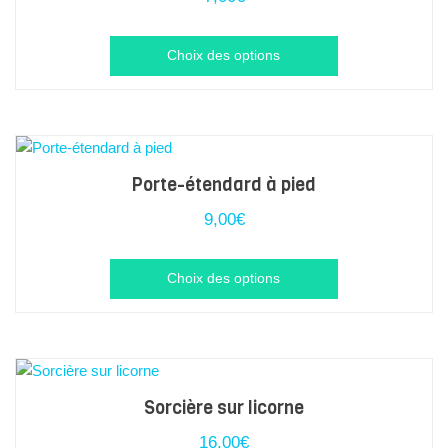
Ce
Choix des options
produit
a
plusieurs
variations.
Les
Porte-étendard à pied
options
9,00
€
peuvent
être
Ce
Choix des options
choisies
produit
sur
a
la
plusieurs
page
variations.
du
Les
Sorcière sur licorne
produit
options
16,00
€