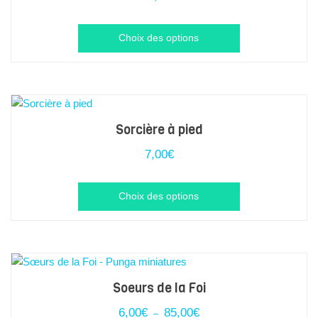
peuvent
être
Ce
Choix des options
choisies
produit
sur
a
la
plusieurs
page
variations.
du
Les
Sorcière à pied
produit
options
7,00
€
peuvent
être
Ce
Choix des options
choisies
produit
sur
a
la
plusieurs
page
variations.
du
Les
Soeurs de la Foi
produit
options
Plage
6,00
€
85,00
€
–