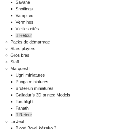
Savane
Snotlings
Vampires
Vermines
Vieilles cités
Retour
Packs de démarrage
Stars players
Gros bras
Staff
Marques
Ugni miniatures
Punga miniatures
BruteFun miniatures
Galladur’s 3D printed Models
Torchlight
Fanath
Retour
Le Jeu
Blood Bowl, kézako ?