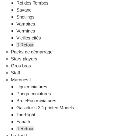
Roi des Tombes
Savane
Snotlings
Vampires
Vermines
Vieilles cités
Retour
Packs de démarrage
Stars players
Gros bras
Staff
Marques
Ugni miniatures
Punga miniatures
BruteFun miniatures
Galladur’s 3D printed Models
Torchlight
Fanath
Retour
Le Jeu