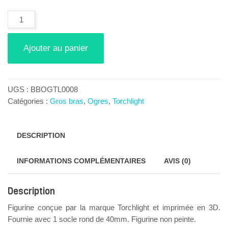
quantité
de
Ogre
Tengu
Ajouter au panier
Terrors
6
UGS :
BBOGTL0008
Catégories :
Gros bras
,
Ogres
,
Torchlight
DESCRIPTION
INFORMATIONS COMPLÉMENTAIRES
AVIS (0)
Description
Figurine conçue par la marque Torchlight et imprimée en 3D.
Fournie avec 1 socle rond de 40mm. Figurine non peinte.