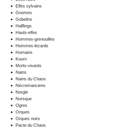
Elfes sylvains
Gnomes
Gobelins
Halflings
Hauts-elfes
Hommes-grenouilles
Hommes-lézards
Humains
Koorn
Morts-vivants
Nains
Nains du Chaos
Nécromanciens
Norgle
Norsque
Ogres
Orques
Orques noirs
Pacte du Chaos